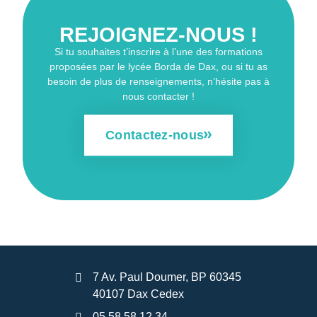
REJOIGNEZ-NOUS !
Si tu souhaites t’inscrire à l’une des formations
proposées par le lycée Borda de Dax, ou si tu as
besoin de plus de renseignements, n’hésite pas à
nous contacter !
Contactez-nous
7 Av. Paul Doumer, BP 60345
40107 Dax Cedex
05 58 58 12 34