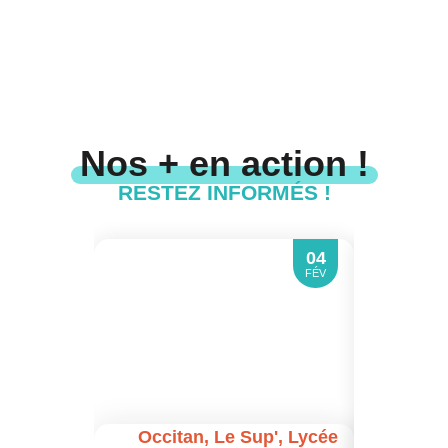
Nos + en action !
RESTEZ INFORMÉS !
04
FÉV
Occitan
,
Le Sup'
,
Lycée
Prépa