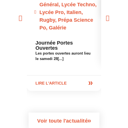
Général
,
Lycée Techno
,
Disposi
Lycée Pro
,
Italien
,
Rencont
Rugby
,
Prépa Science
culture
Po
,
Galérie
Retrouvez 
rencontre.
Journée Portes
[...]
Ouvertes
Les portes ouvertes auront lieu
LIRE L'A
le samedi 28[...]
LIRE L'ARTICLE
Voir toute l'actualité