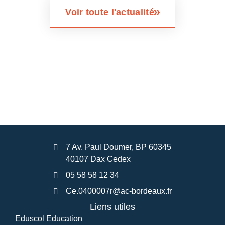
Voir toute l'actualité
7 Av. Paul Doumer, BP 60345
40107 Dax Cedex
05 58 58 12 34
Ce.0400007r@ac-bordeaux.fr
Liens utiles
Eduscol Education