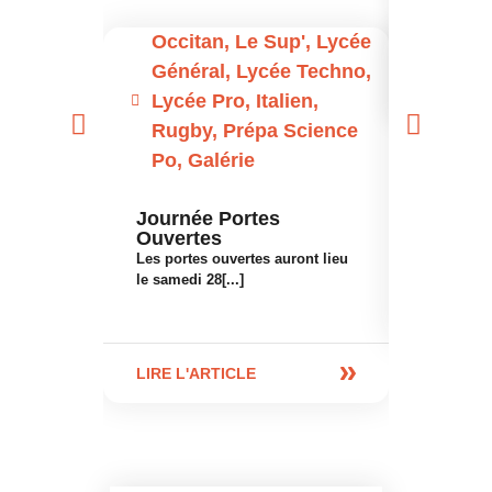
Occitan
,
Le Sup'
,
Lycée
Non c
Général
,
Lycée Techno
,
Génér
Lycée Pro
,
Italien
,
Lycée
Rugby
,
Prépa Science
Commém
Po
,
Galérie
Novemb
Ce lundi 
Journée Portes
élèves du l
Ouvertes
Les portes ouvertes auront lieu
le samedi 28[...]
LIRE L'A
LIRE L'ARTICLE