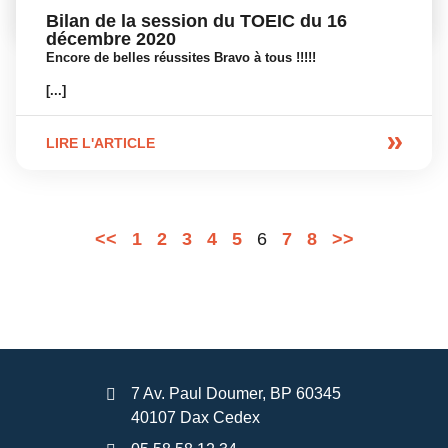
Bilan de la session du TOEIC du 16
décembre 2020
Encore de belles réussites Bravo à tous !!!!!
[...]
LIRE L'ARTICLE
<<
1
2
3
4
5
6
7
8
>>
7 Av. Paul Doumer, BP 60345
40107 Dax Cedex