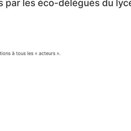
s par les éco-délégués du l
tions à tous les « acteurs ».