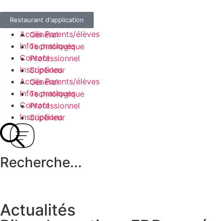
Restaurant d'application
Accès Parents/élèves
Général
Infos pratiques
Technologique
Contact
Professionnel
Inscriptions
Supérieur
Accès Parents/élèves
Général
Infos pratiques
Technologique
Contact
Professionnel
Inscriptions
Supérieur
Recherche...
Actualités